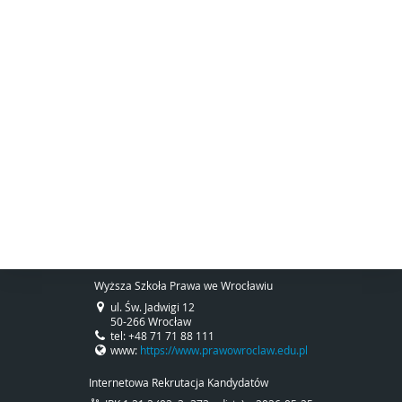
Wyższa Szkoła Prawa we Wrocławiu
ul. Św. Jadwigi 12
50-266 Wrocław
tel: +48 71 71 88 111
www:
https://www.prawowroclaw.edu.pl
Internetowa Rekrutacja Kandydatów