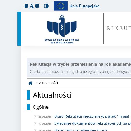
Unia Europejska
REKRU
Rekrutacja w trybie przeniesienia na rok akademi
Oferta prezentowana na tej stronie ograniczona jest do wybrane
Aktualności
Aktualności
Ogólne
Biuro Rekrutacji nieczynne w piątek 1 maja!
28.04.2026 |
Składanie dokumentów rekrutacyjnych za poś
17.03.2026 |
Boże ciało - Uczelnia nieczynna
18.06.2025 |